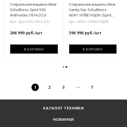
Стиральная машина 60см
Стиральная машина 60см
Schulthess Spirit 530
Vanity Fair Schulthess
Anthracite (7614.2CU)
ADA1.107BE1H3J3K (Spirit
540)
Арт.: Spirit 530 7614.2CU
Арт.: ADA1.107BE1H3J3K
266 990
руб.
/шт
396 990
руб.
/шт
В КОРЗИНУ
В КОРЗИНУ
1
2
3
7
КАТАЛОГ ТЕХНИКИ
НОВИНКИ