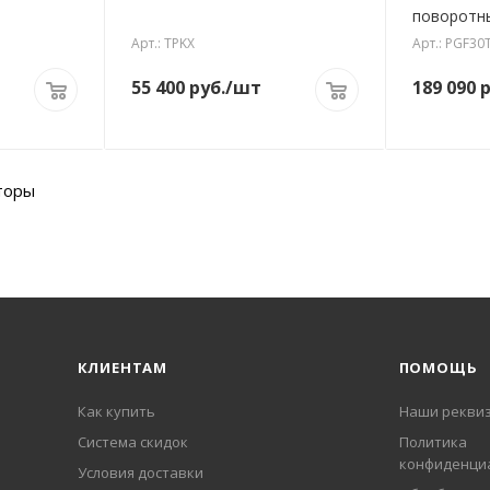
Арт.: TPKX
Арт.: PGF30
55 400
руб.
/шт
189 090
р
торы
КЛИЕНТАМ
ПОМОЩЬ
Как купить
Наши рекви
Система скидок
Политика
конфиденци
Условия доставки