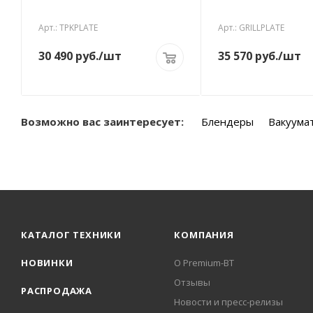
Арт.: TPKPLATE
Арт.: GRILLPLATE
30 490
руб.
/шт
35 570
руб.
/шт
Возможно вас заинтересует:
Блендеры
Вакуума
КАТАЛОГ ТЕХНИКИ
КОМПАНИЯ
НОВИНКИ
О Premium-BT
Отзывы
РАСПРОДАЖА
Новости и пресс-релизы