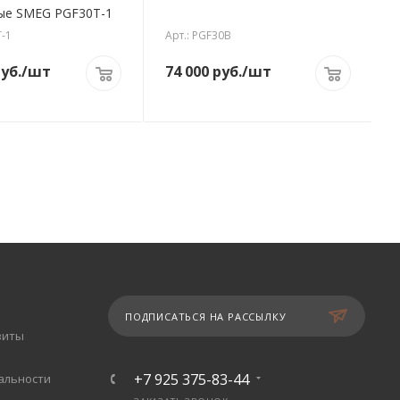
поворотные SMEG PGF30T-1
T-1
Арт.: PGF30B
уб.
/шт
74 000
руб.
/шт
ПОДПИСАТЬСЯ НА РАССЫЛКУ
зиты
+7 925 375-83-44
альности