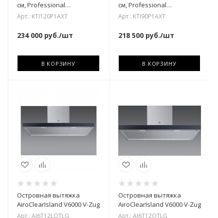
см, Professional
см, Professional
KTI120P1AXT
KTI90P1AXT
Арт.: KTI120P1AXT
Арт.: KTI90P1AXT
234 000
руб.
/шт
218 500
руб.
/шт
В КОРЗИНУ
В КОРЗИНУ
Островная вытяжка
Островная вытяжка
AiroClearIsland V6000 V-Zug
AiroClearIsland V6000 V-Zug
Арт.: AI6T12LQTLG
Арт.: AI6T12QTLG