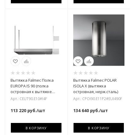
Вытяжка Falmec Полка
Вытяжка Falmec POLAR
EUROPA IS 90 (полка
ISOLA X (вытяжка
островная к вытяжке
островная, нерж.сталь)
EUROPA, нерж. сталь)
Арт.: CEUT90.E10#I4F
Арт.: CPOI90.E11P2#EUI490F
113 220
руб.
/шт
134 640
руб.
/шт
В КОРЗИНУ
В КОРЗИНУ