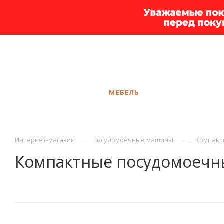
+7 925 375-83-44
Курган
ЗАКАЗАТЬ ЗВОНОК
КАТАЛОГ
МЕБЕЛЬ
УСЛУГИ
АКЦ
—
—
Интернет-магазин
Посудомоечные машины
Компакт
Компактные посудомоеч