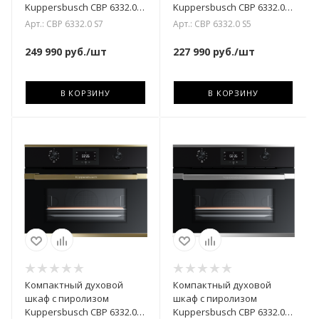
Kuppersbusch CBP 6332.0
Kuppersbusch CBP 6332.0
S7 Copper
S5 Black Velvet
Арт.: CBP 6332.0 S7
Арт.: CBP 6332.0 S5
249 990
руб.
/шт
227 990
руб.
/шт
В КОРЗИНУ
В КОРЗИНУ
Компактный духовой
Компактный духовой
шкаф с пиролизом
шкаф с пиролизом
Kuppersbusch CBP 6332.0
Kuppersbusch CBP 6332.0