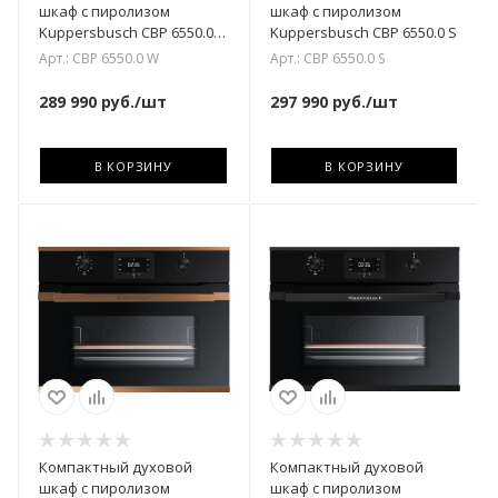
шкаф с пиролизом
шкаф с пиролизом
Kuppersbusch CBP 6550.0
Kuppersbusch CBP 6550.0 S
W
Арт.: CBP 6550.0 W
Арт.: CBP 6550.0 S
289 990
руб.
/шт
297 990
руб.
/шт
В КОРЗИНУ
В КОРЗИНУ
Компактный духовой
Компактный духовой
шкаф с пиролизом
шкаф с пиролизом