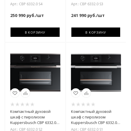
S4 Gold
S3 Silver Chrome
Арт.: CBP 6332.0 S4
Арт.: CBP 6332.0 S3
250 990
руб.
/шт
241 990
руб.
/шт
В КОРЗИНУ
В КОРЗИНУ
Компактный духовой
Компактный духовой
шкаф с пиролизом
шкаф с пиролизом
Kuppersbusch CBP 6332.0
Kuppersbusch CBP 6332.0
S2 Black Chrome
S1 Stainless Steel
Арт.: CBP 6332.0 S2
Арт.: CBP 6332.0 S1