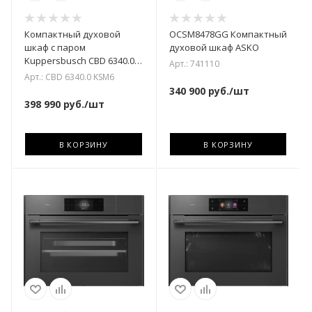
Компактный духовой
OCSM8478GG Компактный
шкаф с паром
духовой шкаф ASKO
Kuppersbusch CBD 6340.0
Арт.: 741110
KSM6
Арт.: CBD 6340.0 KSM6
340 900
руб.
/шт
398 990
руб.
/шт
В КОРЗИНУ
В КОРЗИНУ