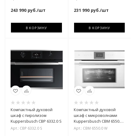
243 990
руб.
/шт
231 990
руб.
/шт
В КОРЗИНУ
В КОРЗИНУ
Компактный духовой
Компактный духовой
шкаф с пиролизом
шкаф с микроволнами
Kuppersbusch CBP 6332.0 S
Kuppersbusch CBM 6550.0
W
Арт.: CBP 6332.0 S
Арт.: CBM 6550.0 W