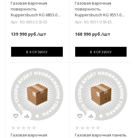
Газовая варочная
Газовая варочная
поверхность
поверхность
Kuppersbusch KG 6853.0
Kuppersbusch KG 9551.0
SE-E5
SR-E6
Арт.: KG 6853.0 SE-E5
Арт.: KG 9551.0 SR-E5
139 990
руб.
/шт
168 990
руб.
/шт
В КОРЗИНУ
В КОРЗИНУ
Газовая варочная
Газовая варочная панель