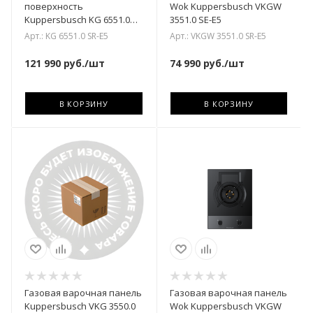
поверхность
Wok Kuppersbusch VKGW
Kuppersbusch KG 6551.0
3551.0 SE-E5
SR-E5
Арт.: KG 6551.0 SR-E5
Арт.: VKGW 3551.0 SR-E5
121 990
руб.
/шт
74 990
руб.
/шт
В КОРЗИНУ
В КОРЗИНУ
Газовая варочная панель
Газовая варочная панель
Kuppersbusch VKG 3550.0
Wok Kuppersbusch VKGW