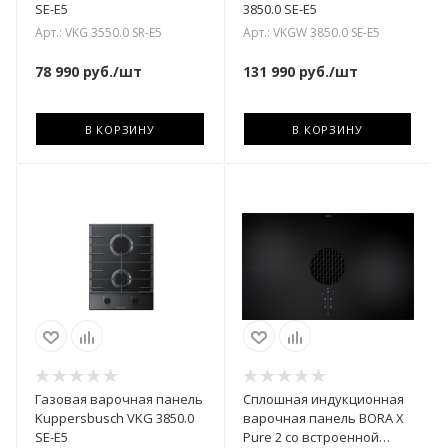
SE-E5
3850.0 SE-E5
Арт.: VKG 3550.0 SR-E5
Арт.: VKGW 3850.0 SE-E5
78 990
руб.
/шт
131 990
руб.
/шт
В КОРЗИНУ
В КОРЗИНУ
Газовая варочная панель
Сплошная индукционная
Kuppersbusch VKG 3850.0
варочная панель BORA X
SE-E5
Pure 2 со встроенной