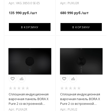
вытяжкой /
Арт.: VKG 3850.0 SE-E5
Арт.: PUXU2R
рециркуляцией воздуха.
135 990
руб.
/шт
680 990
руб.
/шт
В КОРЗИНУ
В КОРЗИНУ
Сплошная индукционная
Сплошная индукционная
варочная панель BORA X
варочная панель BORA X
Pure 2 со встроенной
Pure 2 со встроенной
вытяжкой / вытяжной
вытяжкой /
Арт.: PUXA2R
Арт.: PUXU2