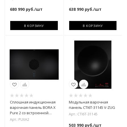
вентиляцией. Г
рециркуляцией воздуха.
680 990
руб.
/шт
638 990
руб.
/шт
В КОРЗИНУ
В КОРЗИНУ
Сплошная индукционная
Модульная варочная
варочная панель BORA X
панель CTI6T-31145 V-ZUG
Pure 2 со встроенной
Арт.: CTI6T-31145
вытяжкой / вытяжной
Арт.: PUXA2
вентиляцией. Г
503 990
руб.
/шт