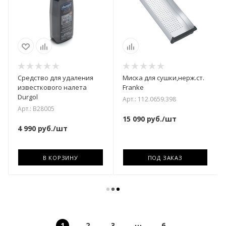
Средство для удаления
Миска для сушки,нерж.ст.
известкового налета
Franke
Durgol
Арт.: 112.0659.398
Арт.: B28005
15 090
руб.
/шт
4 990
руб.
/шт
В КОРЗИНУ
ПОД ЗАКАЗ
1
2
3
6