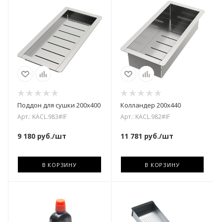
Поддон для сушки 200х400
Колландер 200х440
Арт.: KACL.983#IF
Арт.: KACL.982#IF
9 180
руб.
/шт
11 781
руб.
/шт
В КОРЗИНУ
В КОРЗИНУ