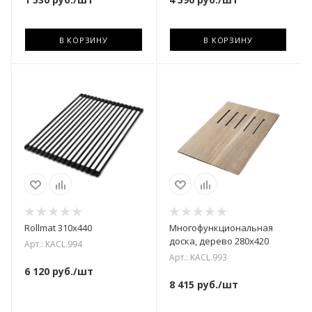
В КОРЗИНУ
В КОРЗИНУ
Rollmat 310х440
Многофункциональная
доска, дерево 280х420
Арт.: KACL.994
Арт.: KACL.993
6 120
руб.
/шт
8 415
руб.
/шт