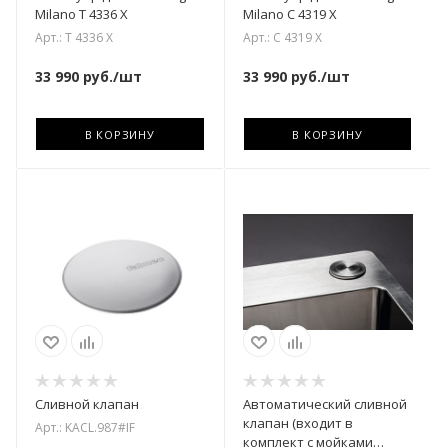
Milano T 4336 X
Milano C 4319 X
Арт.: T 4336 X
Арт.: C 4319 X
33 990
руб.
/шт
33 990
руб.
/шт
В КОРЗИНУ
В КОРЗИНУ
Сливной клапан
Автоматический сливной
клапан (входит в
Арт.: KACL.987#IF
комплект с мойками