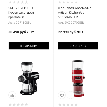
SMEG CGF11CREU
Жерновая кофемолка
Кофемолка, цвет
Artisan KitchenAid
кремовый
5KCG0702EER
Арт.: CGF11CREU
Арт.: 5KCG0702EER
30 490
руб.
/шт
22 990
руб.
/шт
В КОРЗИНУ
В КОРЗИНУ