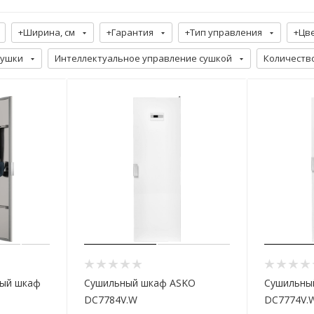
+Ширина, см
+Гарантия
+Тип управления
+Цв
сушки
Интеллектуальное управление сушкой
Количеств
ный шкаф
Сушильный шкаф ASKO
Сушильны
DC7784V.W
DC7774V.