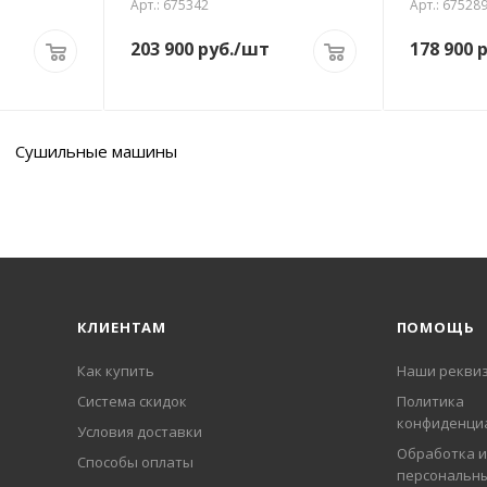
Арт.: 675342
Арт.: 67528
203 900
руб.
/шт
178 900
р
Сушильные машины
КЛИЕНТАМ
ПОМОЩЬ
Как купить
Наши рекви
Система скидок
Политика
конфиденци
Условия доставки
Обработка и
Способы оплаты
персональн