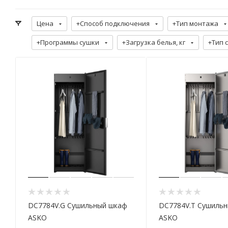
Цена
+Способ подключения
+Тип монтажа
+Программы сушки
+Загрузка белья, кг
+Тип 
DC7784V.G Cушильный шкаф
DC7784V.T Cушиль
ASKO
ASKO