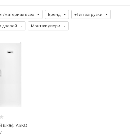
ет/материал всех
Бренд
+Тип загрузки
о дверей
Монтаж двери
й шкаф ASKO
W