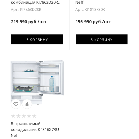
комбинация KI7863D20R
Neff
Neff
Арт.: KI7863D20R
Арт.: KI1813F30R
219 990
руб.
/шт
155 990
руб.
/шт
В КОРЗИНУ
В КОРЗИНУ
Встраиваемый
холодильник K4316X7RU
Neff