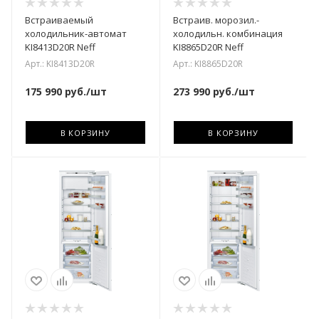
Встраиваемый
Встраив. морозил.-
холодильник-автомат
холодильн. комбинация
KI8413D20R Neff
KI8865D20R Neff
Арт.: KI8413D20R
Арт.: KI8865D20R
175 990
руб.
/шт
273 990
руб.
/шт
В КОРЗИНУ
В КОРЗИНУ