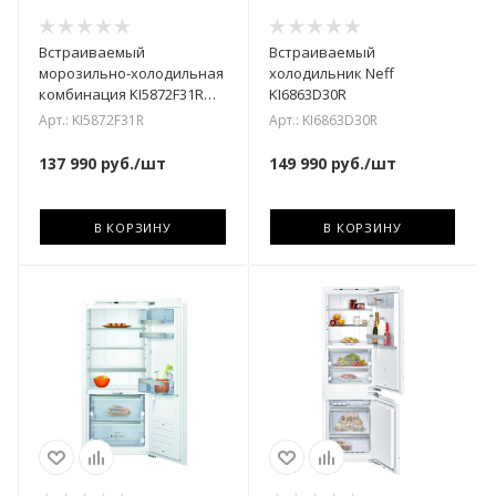
Встраиваемый
Встраиваемый
морозильно-холодильная
холодильник Neff
комбинация KI5872F31R
KI6863D30R
Neff
Арт.: KI5872F31R
Арт.: KI6863D30R
137 990
руб.
/шт
149 990
руб.
/шт
В КОРЗИНУ
В КОРЗИНУ