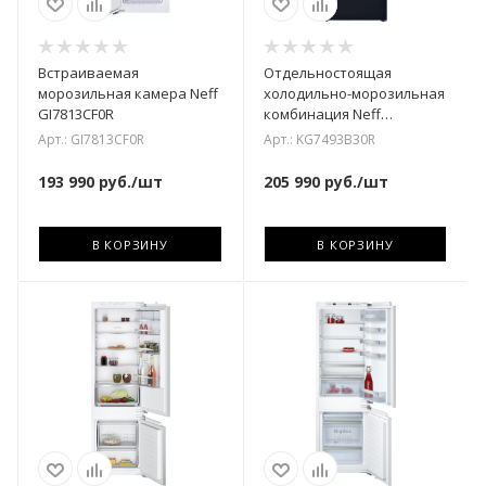
Встраиваемая
Отдельностоящая
морозильная камера Neff
холодильно-морозильная
GI7813CF0R
комбинация Neff
KG7493B30R
Арт.: GI7813CF0R
Арт.: KG7493B30R
193 990
руб.
/шт
205 990
руб.
/шт
В КОРЗИНУ
В КОРЗИНУ